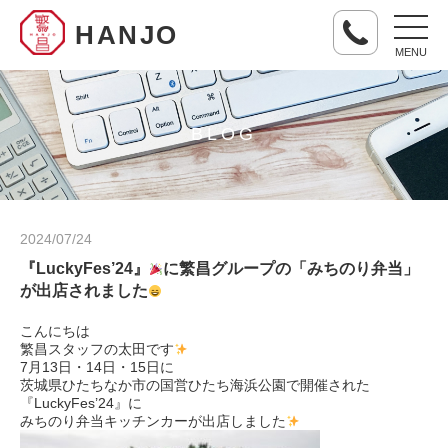
HANJO
MENU
BLOG
2024/07/24
『LuckyFes’24』
に繁昌グループの「みちのり弁当」
が出店されました
こんにちは
繁昌スタッフの太田です
7月13日・14日・15日に
茨城県ひたちなか市の国営ひたち海浜公園で開催された
『LuckyFes’24』に
みちのり弁当キッチンカーが出店しました