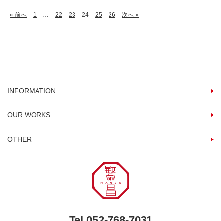
« 前へ
1
…
22
23
24
25
26
次へ »
INFORMATION
OUR WORKS
OTHER
Tel.052-768-7031