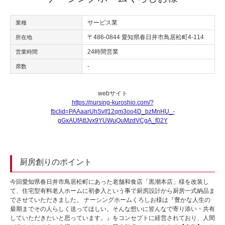
サービス業
業種
〒486-0844 愛知県春日井市鳥居松町4-114
所在地
24時間営業
営業時間
-
席数
webサイト
https://nursing-kuroshio.com/?
fbclid=PAAaarUhSvlf12qm3oo4D_bzMnHU_-
gGxAUfAttJvx9YUWuQuMzdVCgA_f02Y
厨房創りのポイント
今回愛知県春日井市鳥居松町にあった老舗和食店「黒潮本店」様を改装し
て、住宅型有料老人ホームに初参入という事で厨房設計から厨房一式納品ま
でさせていただきました。 ナーシングホームくろしお様は『豊かな人生の
最期までその人らしく送ってほしい。そんな想いに皆んなで寄り添い・共有
していただきたいと思っています。』をコンセプトに経営されており、人間