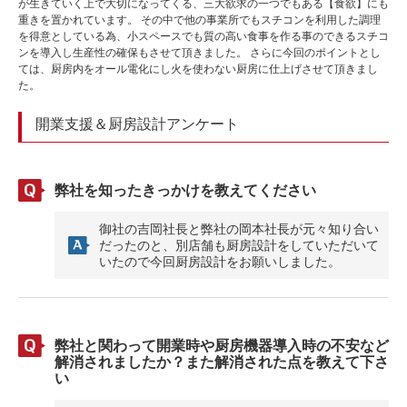
が生きていく上で大切になってくる、三大欲求の一つでもある【食欲】にも
重きを置かれています。 その中で他の事業所でもスチコンを利用した調理
を得意としている為、小スペースでも質の高い食事を作る事のできるスチコ
ンを導入し生産性の確保もさせて頂きました。 さらに今回のポイントとし
ては、厨房内をオール電化にし火を使わない厨房に仕上げさせて頂きまし
た。
開業支援＆厨房設計アンケート
弊社を知ったきっかけを教えてください
御社の吉岡社長と弊社の岡本社長が元々知り合い
だったのと、別店舗も厨房設計をしていただいて
いたので今回厨房設計をお願いしました。
弊社と関わって開業時や厨房機器導入時の不安など
解消されましたか？また解消された点を教えて下さ
い