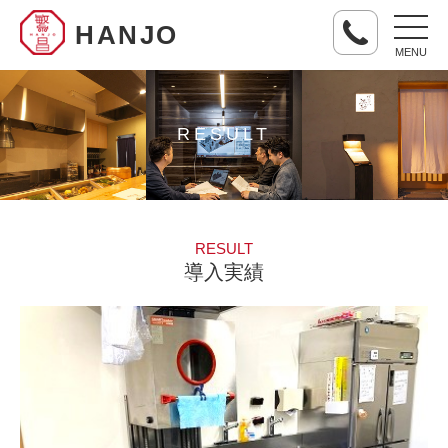
HANJO
MENU
RESULT
RESULT
導入実績