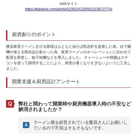
webサイト
https://tabelog.com/aichi/A2305/A230501/23072774/
厨房創りのポイント
横浜家系ラーメンきがる家様はもともと油そば歌志軒を改装した為、ゆで麺
機や使える既存品が多かった為、家系ラーメンのオペレーションに合わせて
配置を変更し、餃子焼機などを導入しました。 チャーシューや鶏脂はスチ
コンを使って調理することにより、厨房が暑くなりすぎないよいうに工夫し
ました。
開業支援＆厨房設計アンケート
弊社と関わって開業時や厨房機器導入時の不安など
解消されましたか？
ラーメン屋を経営されている繁昌さんにお願いし
ているので不安はそもそもないです。