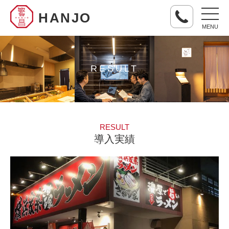
HANJO
MENU
RESULT
RESULT
導入実績