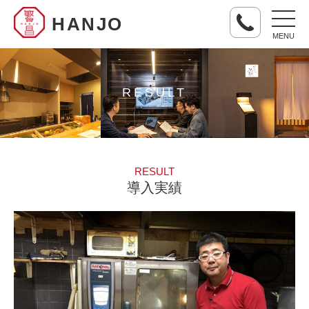
HANJO
MENU
RESULT
RESULT
導入実績