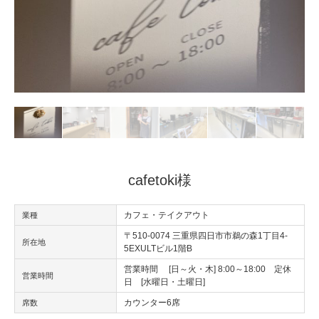
cafetoki様
カフェ・テイクアウト
業種
〒510-0074 三重県四日市市鵜の森1丁目4-
所在地
5EXULTビル1階B
営業時間 [日～火・木] 8:00～18:00 定休
営業時間
日 [水曜日・土曜日]
カウンター6席
席数