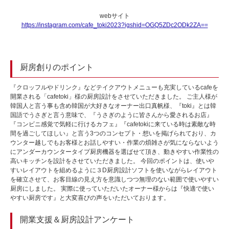
webサイト
https://instagram.com/cafe_toki2023?igshid=OGQ5ZDc2ODk2ZA==
厨房創りのポイント
『クロッフルやドリンク』などテイクアウトメニューも充実しているcafeを
開業される「cafetoki」様の厨房設計をさせていただきました。 ご主人様が
韓国人と言う事も含め韓国が大好きなオーナー出口真帆様、『toki』とは韓
国語でうさぎと言う意味で、『うさぎのように皆さんから愛されるお店』
『コンビニ感覚で気軽に行けるカフェ』『cafetokiに来ている時は素敵な時
間を過ごしてほしい』と言う3つのコンセプト・想いを掲げられており、カ
ウンター越しでもお客様とお話しやすい・作業の煩雑さが気にならないよう
にアンダーカウンタータイプ厨房機器を選ばせて頂き、動きやすい作業性の
高いキッチンを設計をさせていただきました。 今回のポイントは、使いや
すいレイアウトを組めるように３D厨房設計ソフトを使いながらレイアウト
を確立させて、お客目線の見え方を意識しつつ無理のない範囲で使いやすい
厨房にしました。 実際に使っていただいたオーナー様からは『快適で使い
やすい厨房です』と大変喜びの声をいただいております。
開業支援＆厨房設計アンケート