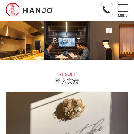
HANJO
MENU
RESULT
RESULT
導入実績